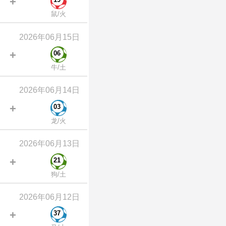
+
鼠/火
2026年06月15日
+
06
牛/土
2026年06月14日
+
03
龙/火
2026年06月13日
+
21
狗/土
2026年06月12日
+
37