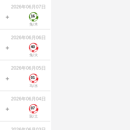
2026年06月07日
+
16
兔/木
2026年06月06日
+
40
兔/火
2026年06月05日
+
01
马/水
2026年06月04日
+
07
鼠/土
2026年06月03日