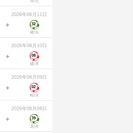
马/土
2026年06月11日
+
32
猪/火
2026年06月10日
+
08
猪/木
2026年06月09日
+
02
蛇/火
2026年06月08日
+
39
龙/木