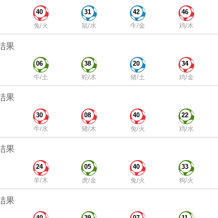
40
31
42
46
兔/火
鼠/水
牛/金
鸡/木
结果
06
38
20
34
牛/土
蛇/木
猪/土
鸡/金
结果
30
08
40
22
牛/水
猪/木
兔/火
鸡/水
结果
24
05
40
33
羊/木
虎/金
兔/火
狗/火
结果
40
39
07
11