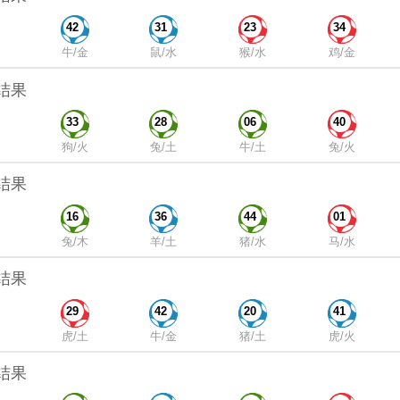
42
31
23
34
牛/金
鼠/水
猴/水
鸡/金
结果
33
28
06
40
狗/火
兔/土
牛/土
兔/火
结果
16
36
44
01
兔/木
羊/土
猪/水
马/水
结果
29
42
20
41
虎/土
牛/金
猪/土
虎/火
结果