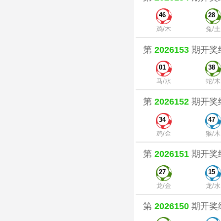
46
28
鸡/木
兔/土
第
2026153
期开奖
01
38
马/水
蛇/木
第
2026152
期开奖
34
47
鸡/金
猴/木
第
2026151
期开奖
27
15
龙/金
龙/水
第
2026150
期开奖