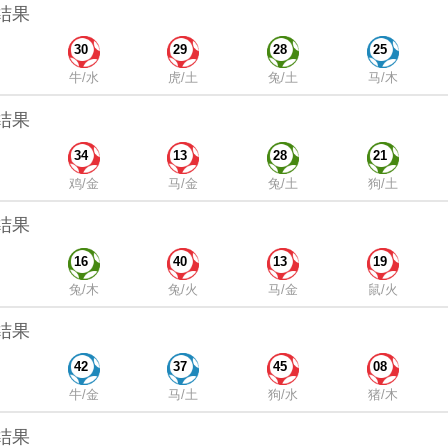
结果
30
29
28
25
牛/水
虎/土
兔/土
马/木
结果
34
13
28
21
鸡/金
马/金
兔/土
狗/土
结果
16
40
13
19
兔/木
兔/火
马/金
鼠/火
结果
42
37
45
08
牛/金
马/土
狗/水
猪/木
结果