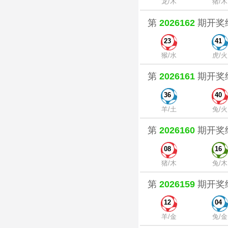
龙/木
猪/木
第
2026162
期开奖
23
41
猴/水
虎/火
第
2026161
期开奖
36
40
羊/土
兔/火
第
2026160
期开奖
08
16
猪/木
兔/木
第
2026159
期开奖
12
04
羊/金
兔/金